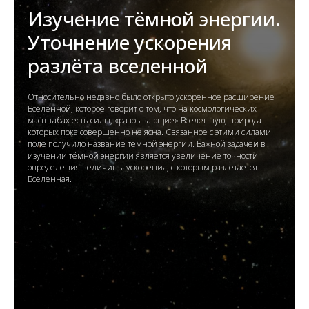
Изучение тёмной энергии.
Уточнение ускорения
разлёта вселенной
Относительно недавно было открыто ускоренное расширение
Вселенной, которое говорит о том, что на космологических
масштабах есть силы, «разрывающие» Вселенную, природа
которых пока совершенно не ясна. Связанное с этими силами
поле получило название темной энергии. Важной задачей в
изучении тёмной энергии является увеличение точности
определения величины ускорения, с которым разлетается
Вселенная.