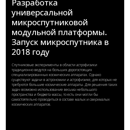
Разработка
универсальной
микроспутниковой
модульной платформы.
Запуск микроспутника в
2018 году
Спутниковые эксперименты в области астрофизики
традиционно ведутся на больших дорогостоящих
специализированных космических аппаратах. Однако
существуют задачи в астрономии и астрофизике, для которых не
требуются большие космические аппараты. Для решения таких
задач возможно использование весьма небольшого
пространства и бюджета массы, то есть они могли бы
самостоятельно проводиться в составе малых и сверхмалых
космических аппаратов.