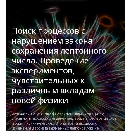
Поиск процессов с
нарушением закона
сохранения лептонного
числа. Проведение
экспериментов,
чувствительных к
различным вкладам
новой физики
Большинство точечных фермионов (кварки, нейтрино)
участвуют в процессах с изменением аромата: распаде кварков
и осцилляциях нейтрино. В то же время процессы с
изменением аромата заряженных лептонов пока не