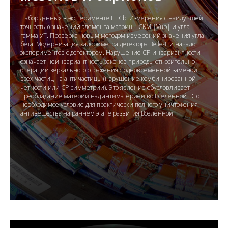
Набор данных в эксперименте LHCb. Измерения с наилучшей
точностью значений элемента матрицы CKM |Vub| и угла
гамма УТ. Проверка новым методом измерений значения угла
бета. Модернизация калориметра детектора Belle-II и начало
экспериментов с детектором. Нарушение CP-инвариантности
означает неинвариантность законов природы относительно
операции зеркального отражения с одновременной заменой
всех частиц на античастицы (нарушение комбинированной
чётности или CP-симметрии). Это явление обусловливает
преобладание материи над антиматерией во Вселенной. Это
необходимое условие для практически полного уничтожения
антивещества на раннем этапе развития Вселенной.