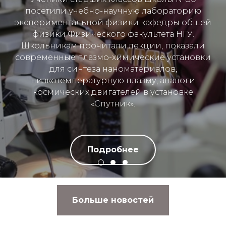
посетили учебно-научную лабораторию
экспериментальной физики кафедры общей
физики Физического факультета НГУ.
Школьникам прочитали лекции, показали
современные плазмо-химические установки
для синтеза наноматериалов,
низкотемпературную плазму, аналоги
космических двигателей в установке
«Спутник».
Подробнее
Больше новостей