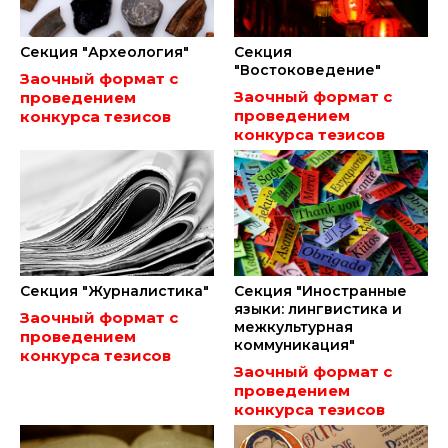
Секция "Археология"
Секция
"Востоковедение"
Заочный формат с
Заочный формат с
проведением
проведением
конкурса тезисов
конкурса тезисов
Секция "Журналистика"
Секция "Иностранные
языки: лингвистика и
Заочный формат с
межкультурная
проведением
коммуникация"
конкурса тезисов
Заочный формат с
проведением
конкурса тезисов