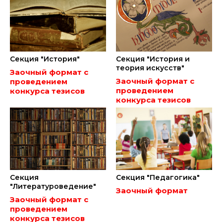
Секция "История"
Секция "История и
теория искусств"
Заочный формат с
Заочный формат с
проведением
проведением
конкурса тезисов
конкурса тезисов
Секция
Секция "Педагогика"
"Литературоведение"
Заочный формат
Заочный формат с
проведением
конкурса тезисов