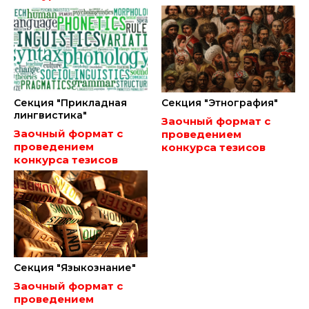
Секция "Прикладная
Секция "Этнография"
лингвистика"
Заочный формат с
Заочный формат с
проведением
проведением
конкурса тезисов
конкурса тезисов
Секция "Языкознание"
Заочный формат с
проведением