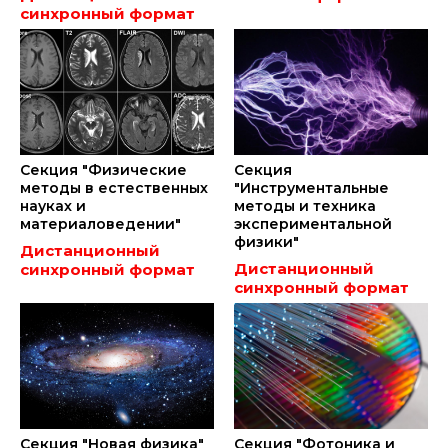
синхронный формат
Секция "Физические
Секция
методы в естественных
"Инструментальные
науках и
методы и техника
материаловедении"
экспериментальной
физики"
Дистанционный
Дистанционный
синхронный формат
синхронный формат
Секция "Новая физика"
Секция "Фотоника и